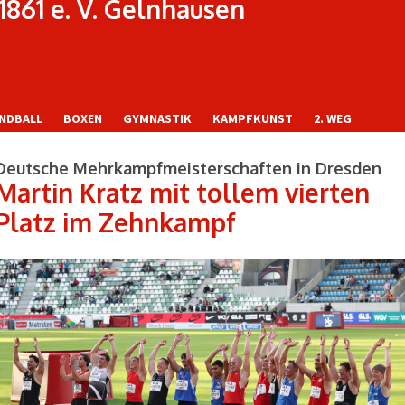
1861 e. V. Gelnhausen
NDBALL
BOXEN
GYMNASTIK
KAMPFKUNST
2. WEG
Deutsche Mehrkampfmeisterschaften in Dresden
Martin Kratz mit tollem vierten
Platz im Zehnkampf