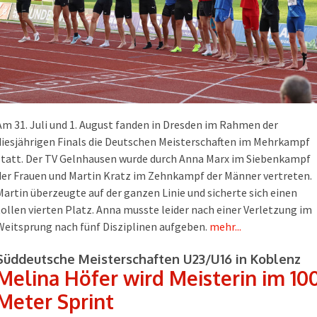
Am 31. Juli und 1. August fanden in Dresden im Rahmen der
diesjährigen Finals die Deutschen Meisterschaften im Mehrkampf
statt. Der TV Gelnhausen wurde durch Anna Marx im Siebenkampf
der Frauen und Martin Kratz im Zehnkampf der Männer vertreten.
Martin überzeugte auf der ganzen Linie und sicherte sich einen
tollen vierten Platz. Anna musste leider nach einer Verletzung im
Weitsprung nach fünf Disziplinen aufgeben.
mehr...
Süddeutsche Meisterschaften U23/U16 in Koblenz
Melina Höfer wird Meisterin im 10
Meter Sprint